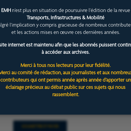
*
EMH
n’est plus en situation de poursuivre l’édition de la revue
Code postal
Transports, Infrastructures & Mobilité
*
lgré l’implication y compris gracieuse de nombreux contribute
et les actions mises en œuvre ces dernières années.
Téléphone
*
site internet est maintenu afin que les abonnés puissent conti
à accéder aux archives.
Informations de paiement
Merci à tous nos lecteurs pour leur fidélité.
Numéro de la carte
Merci au comité de rédaction, aux journalistes et aux nombreu
contributeurs qui ont permis année après année d’apporter un
Date d’expiration
éclairage précieux au débat public sur ces sujets qui nous
rassemblent.
Cryptogramme